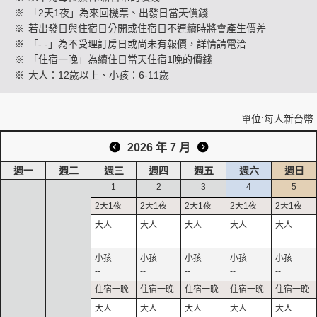
※
「2天1夜」為來回機票、出發日當天價錢
※
若出發日與住宿日分開或住宿日不連續時將會產生價差
※
「- -」為不受理訂房日或尚未有報價，詳情請電洽
創造旅遊
※
「住宿一晚」為續住日當天住宿1晚的價錢
※
大人：12歲以上、小孩：6-11歲
單位:每人新台幣
2026 年 7 月
週一
週二
週三
週四
週五
週六
週日
1
2
3
4
5
--
--
--
--
--
--
--
--
--
--