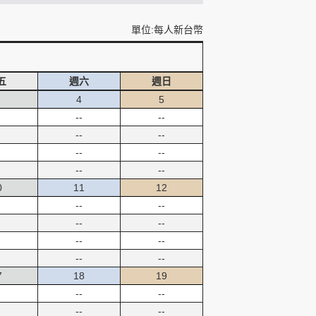
單位:每人新台幣
五
週六
週日
4
5
--
--
--
--
--
--
--
--
0
11
12
--
--
--
--
--
--
--
--
7
18
19
--
--
--
--