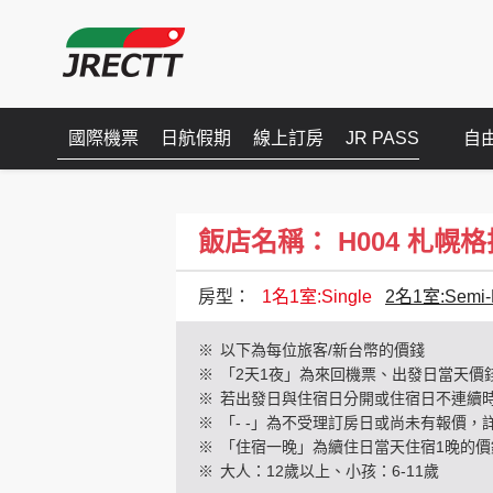
國際機票
日航假期
線上訂房
JR PASS
自
飯店名稱： H004 札幌格拉斯麗
房型：
1名1室:Single
2名1室:Semi-
※
以下為每位旅客/新台幣的價錢
※
「2天1夜」為來回機票、出發日當天價
※
若出發日與住宿日分開或住宿日不連續
※
「- -」為不受理訂房日或尚未有報價，
※
「住宿一晚」為續住日當天住宿1晚的價
※
大人：12歲以上、小孩：6-11歲