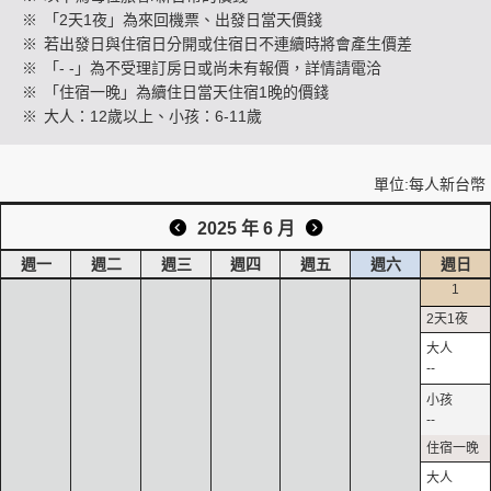
※
「2天1夜」為來回機票、出發日當天價錢
※
若出發日與住宿日分開或住宿日不連續時將會產生價差
※
「- -」為不受理訂房日或尚未有報價，詳情請電洽
創造旅遊
※
「住宿一晚」為續住日當天住宿1晚的價錢
※
大人：12歲以上、小孩：6-11歲
單位:每人新台幣
2025 年 6 月
週一
週二
週三
週四
週五
週六
週日
1
--
--