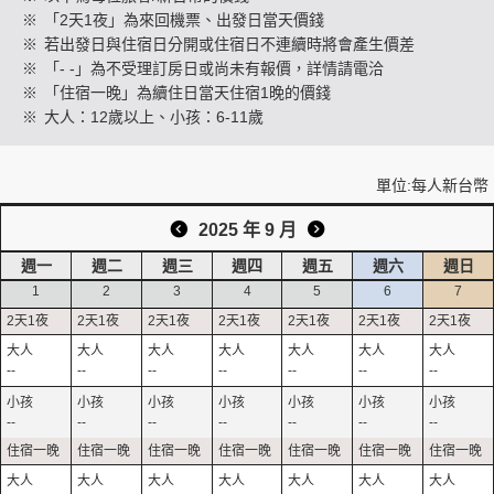
※
「2天1夜」為來回機票、出發日當天價錢
※
若出發日與住宿日分開或住宿日不連續時將會產生價差
※
「- -」為不受理訂房日或尚未有報價，詳情請電洽
創造旅遊
※
「住宿一晚」為續住日當天住宿1晚的價錢
※
大人：12歲以上、小孩：6-11歲
單位:每人新台幣
2025 年 9 月
週一
週二
週三
週四
週五
週六
週日
1
2
3
4
5
6
7
--
--
--
--
--
--
--
--
--
--
--
--
--
--