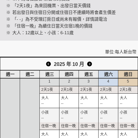
※
「2天1夜」為來回機票、出發日當天價錢
※
若出發日與住宿日分開或住宿日不連續時將會產生價差
※
「- -」為不受理訂房日或尚未有報價，詳情請電洽
創造旅遊
※
「住宿一晚」為續住日當天住宿1晚的價錢
※
大人：12歲以上、小孩：6-11歲
單位:每人新台幣
2025 年 10 月
週一
週二
週三
週四
週五
週六
週日
1
2
3
4
5
--
--
--
--
--
--
--
--
--
--