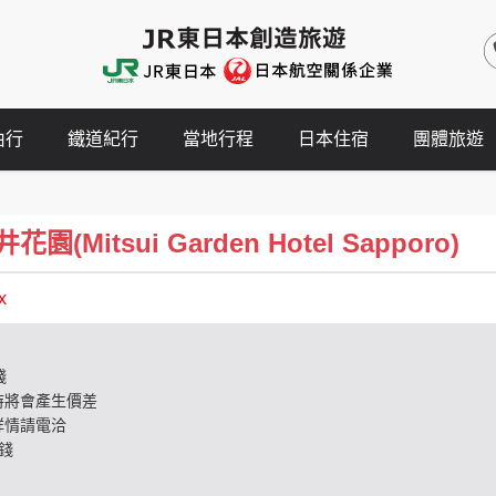
由行
鐵道紀行
當地行程
日本住宿
團體旅遊
Mitsui Garden Hotel Sapporo)
x
錢
時將會產生價差
詳情請電洽
錢