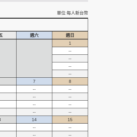
單位:每人新台幣
五
週六
週日
1
--
--
--
--
7
8
--
--
--
--
--
--
--
--
3
14
15
--
--
--
--