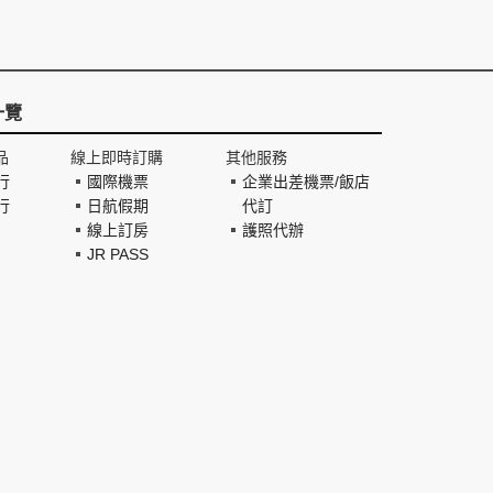
一覽
品
線上即時訂購
其他服務
行
國際機票
企業出差機票/飯店
行
日航假期
代訂
線上訂房
護照代辦
JR PASS