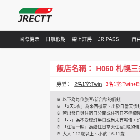
國際機票
日航假期
線上訂房
JR PASS
自
飯店名稱： H060 札幌三井花園(
房型：
2名1室:Twin
3名1室:Twin+E
※
以下為每位旅客/新台幣的價錢
※
「2天1夜」為來回機票、出發日當天價
※
若出發日與住宿日分開或住宿日不連續
※
「- -」為不受理訂房日或尚未有報價，
※
「住宿一晚」為續住日當天住宿1晚的價
※
大人：12歲以上、小孩：6-11歲