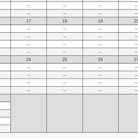
--
--
--
--
--
--
--
--
17
18
19
2
--
--
--
--
--
--
--
--
--
--
--
--
--
--
--
--
24
25
26
2
--
--
--
--
--
--
--
--
--
--
--
--
--
--
--
--