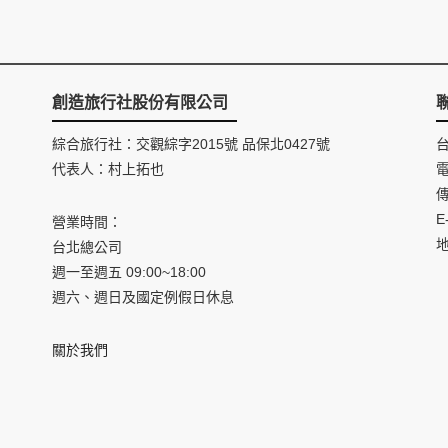
創造旅行社股份有限公司
綜合旅行社：交觀綜字2015號 品保北0427號
代表人：村上拓也
電
傳
E
營業時間：
台北總公司
週一至週五 09:00~18:00
週六、週日及國定例假日休息
關於我們