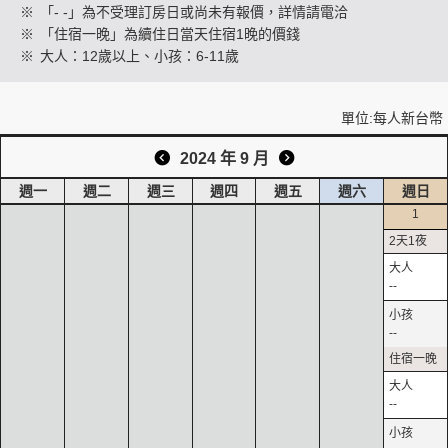
※
「- -」為不受理訂房日或尚未有報價，詳情請電洽
※
「住宿一晚」為續住日當天住宿1晚的價錢
※
大人：12歲以上、小孩：6-11歲
創造旅遊
單位:每人新台幣
2024 年 9 月
週一
週二
週三
週四
週五
週六
週日
1
--
--
--