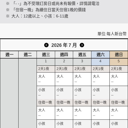
※
「- -」為不受理訂房日或尚未有報價，詳情請電洽
※
「住宿一晚」為續住日當天住宿1晚的價錢
※
大人：12歲以上、小孩：6-11歲
創造旅遊
單位:每人新台幣
2026 年 7 月
週一
週二
週三
週四
週五
週六
週日
1
2
3
4
5
--
--
--
--
--
--
--
--
--
--
--
--
--
--
--