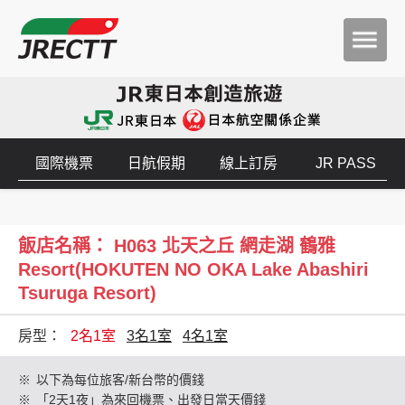
國際機票
日航假期
線上訂房
JR PASS
飯店名稱： H063 北天之丘 網走湖 鶴雅
Resort(HOKUTEN NO OKA Lake Abashiri
Tsuruga Resort)
房型：
2名1室
3名1室
4名1室
※
以下為每位旅客/新台幣的價錢
※
「2天1夜」為來回機票、出發日當天價錢