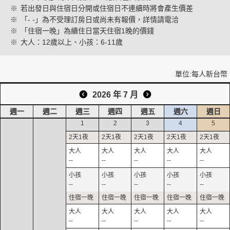
※
若出發日與住宿日分開或住宿日不連續時將會產生價差
※
「- -」為不受理訂房日或尚未有報價，詳情請電洽
※
「住宿一晚」為續住日當天住宿1晚的價錢
創造旅遊
※
大人：12歲以上、小孩：6-11歲
單位:每人新台幣
2026 年 7 月
週一
週二
週三
週四
週五
週六
週日
1
2
3
4
5
--
--
--
--
--
--
--
--
--
--
--
--
--
--
--