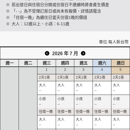
※
若出發日與住宿日分開或住宿日不連續時將會產生價差
※
「- -」為不受理訂房日或尚未有報價，詳情請電洽
※
「住宿一晚」為續住日當天住宿1晚的價錢
創造旅遊
※
大人：12歲以上、小孩：6-11歲
單位:每人新台幣
2026 年 7 月
週一
週二
週三
週四
週五
週六
週日
1
2
3
4
5
--
--
--
--
--
--
--
--
--
--
--
--
--
--
--