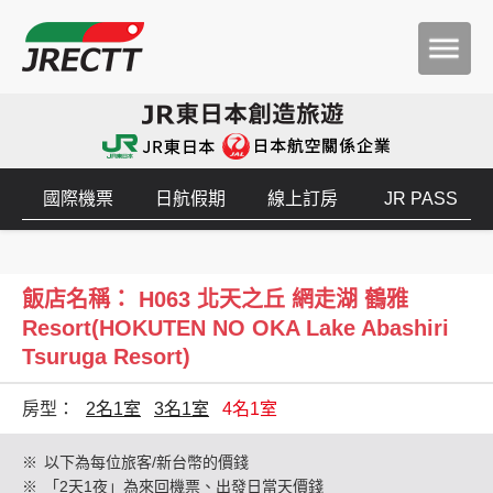
國際機票
日航假期
線上訂房
JR PASS
飯店名稱： H063 北天之丘 網走湖 鶴雅
Resort(HOKUTEN NO OKA Lake Abashiri
Tsuruga Resort)
房型：
2名1室
3名1室
4名1室
※
以下為每位旅客/新台幣的價錢
※
「2天1夜」為來回機票、出發日當天價錢