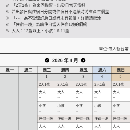
※
「2天1夜」為來回機票、出發日當天價錢
※
若出發日與住宿日分開或住宿日不連續時將會產生價差
※
「- -」為不受理訂房日或尚未有報價，詳情請電洽
創造旅遊
※
「住宿一晚」為續住日當天住宿1晚的價錢
※
大人：12歲以上、小孩：6-11歲
單位:每人新台幣
2026 年 4 月
週一
週二
週三
週四
週五
週六
週日
1
2
3
4
5
--
--
--
--
--
--
--
--
--
--