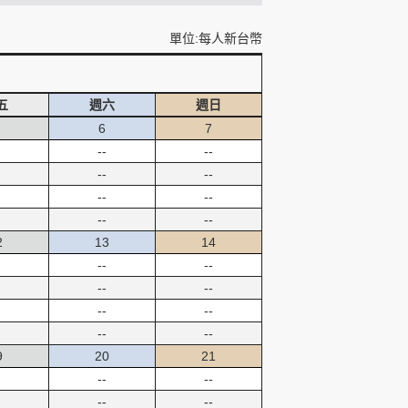
單位:每人新台幣
五
週六
週日
6
7
--
--
--
--
--
--
--
--
2
13
14
--
--
--
--
--
--
--
--
9
20
21
--
--
--
--