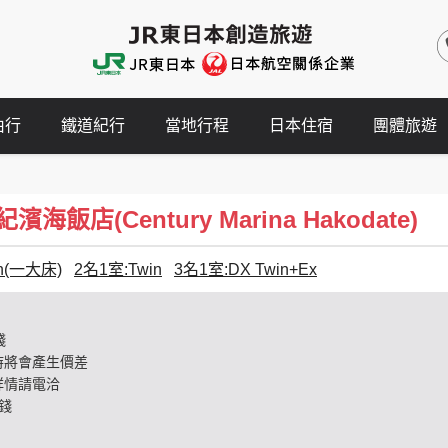
由行
鐵道紀行
當地行程
日本住宿
團體旅遊
飯店(Century Marina Hakodate)
n(一大床)
2名1室:Twin
3名1室:DX Twin+Ex
錢
時將會產生價差
詳情請電洽
錢