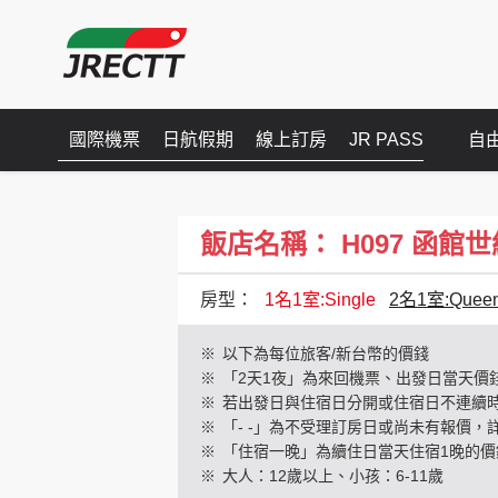
國際機票
日航假期
線上訂房
JR PASS
自
飯店名稱： H097 函館世紀濱海
房型：
1名1室:Single
2名1室:Quee
※
以下為每位旅客/新台幣的價錢
※
「2天1夜」為來回機票、出發日當天價
※
若出發日與住宿日分開或住宿日不連續
※
「- -」為不受理訂房日或尚未有報價，
※
「住宿一晚」為續住日當天住宿1晚的價
※
大人：12歲以上、小孩：6-11歲