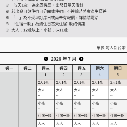
※
「2天1夜」為來回機票、出發日當天價錢
※
若出發日與住宿日分開或住宿日不連續時將會產生價差
※
「- -」為不受理訂房日或尚未有報價，詳情請電洽
創造旅遊
※
「住宿一晚」為續住日當天住宿1晚的價錢
※
大人：12歲以上、小孩：6-11歲
單位:每人新台幣
2026 年 7 月
週一
週二
週三
週四
週五
週六
週日
1
2
3
4
5
--
--
--
--
--
--
--
--
--
--