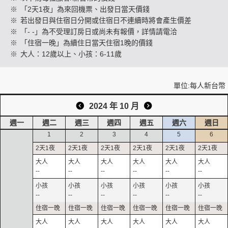
※
「2天1夜」為來回機票、出發日當天價錢
※
若出發日與住宿日分開或住宿日不連續時將會產生價差
※
「- -」為不受理訂房日或尚未有報價，詳情請電洽
創造旅遊
※
「住宿一晚」為續住日當天住宿1晚的價錢
※
大人：12歲以上、小孩：6-11歲
單位:每人新台幣
2024 年 10 月
週一
週二
週三
週四
週五
週六
週日
1
2
3
4
5
6
--
--
--
--
--
--
--
--
--
--
--
--