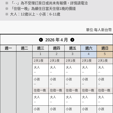
※
「- -」為不受理訂房日或尚未有報價，詳情請電洽
※
「住宿一晚」為續住日當天住宿1晚的價錢
※
大人：12歲以上、小孩：6-11歲
創造旅遊
單位:每人新台幣
2026 年 4 月
週一
週二
週三
週四
週五
週六
週日
1
2
3
4
5
--
--
--
--
--
--
--
--
--
--
--
--
--
--
--