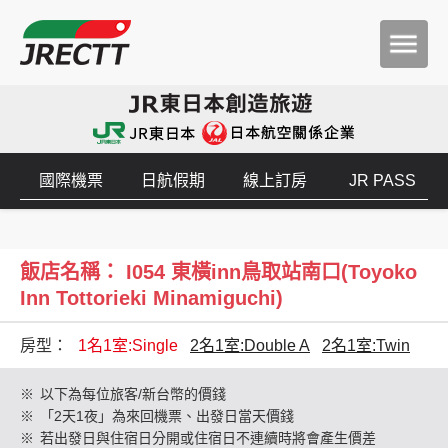
國際機票
日航假期
線上訂房
JR PASS
飯店名稱： I054 東橫inn鳥取站南口(Toyoko
Inn Tottorieki Minamiguchi)
房型：
1名1室:Single
2名1室:Double A
2名1室:Twin
※
以下為每位旅客/新台幣的價錢
※
「2天1夜」為來回機票、出發日當天價錢
※
若出發日與住宿日分開或住宿日不連續時將會產生價差