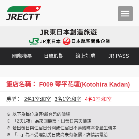
國際機票
日航假期
線上訂房
JR PASS
飯店名稱： F009 琴平花壇(Kotohira Kadan)
房型：
2名1室:和室
3名1室:和室
4名1室:和室
※
以下為每位旅客/新台幣的價錢
※
「2天1夜」為來回機票、出發日當天價錢
※
若出發日與住宿日分開或住宿日不連續時將會產生價差
※
「- -」為不受理訂房日或尚未有報價，詳情請電洽