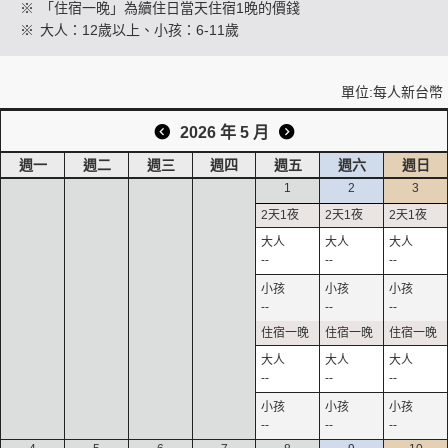
※
「住宿一晚」為續住日當天住宿1晚的價錢
※
大人：12歲以上、小孩：6-11歲
創造旅遊
單位:每人新台幣
2026 年 5 月
週一
週二
週三
週四
週五
週六
週日
1
2
3
--
--
--
--
--
--
--
--
--
--
--
--