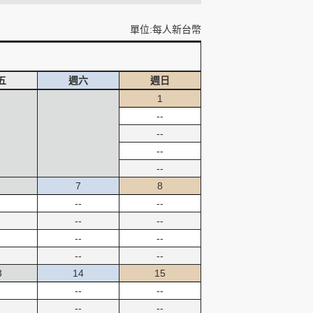
單位:每人新台幣
五
週六
週日
1
--
--
--
--
7
8
--
--
--
--
--
--
--
--
3
14
15
--
--
--
--