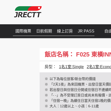
國際機票
日航假期
線上訂房
JR PASS
自
飯店名稱： F025 東橫INN 
房型：
1名1室:Single
2名1室:Econo
※
以下為每位旅客/新台幣的價錢
※
「2天1夜」為來回機票、出發日當天價
※
若出發日與住宿日分開或住宿日不連續
※
「- -」為不受理訂房日或尚未有報價，
※
「住宿一晚」為續住日當天住宿1晚的價
※
大人：12歲以上、小孩：6-11歲