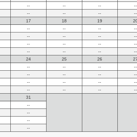
--
--
--
--
--
--
--
--
17
18
19
2
--
--
--
--
--
--
--
--
--
--
--
--
--
--
--
--
24
25
26
2
--
--
--
--
--
--
--
--
--
--
--
--
--
--
--
--
31
--
--
--
--