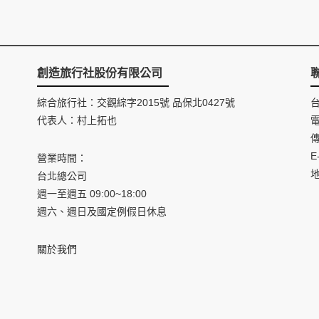
創造旅行社股份有限公司
綜合旅行社：交觀綜字2015號 品保北0427號
代表人：村上拓也
電
傳
E
營業時間：
台北總公司
週一至週五 09:00~18:00
週六、週日及國定例假日休息
關於我們