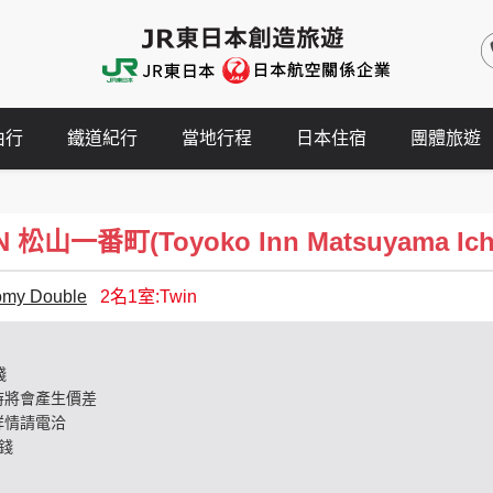
由行
鐵道紀行
當地行程
日本住宿
團體旅遊
松山一番町(Toyoko Inn Matsuyama Ich
my Double
2名1室:Twin
錢
時將會產生價差
詳情請電洽
錢