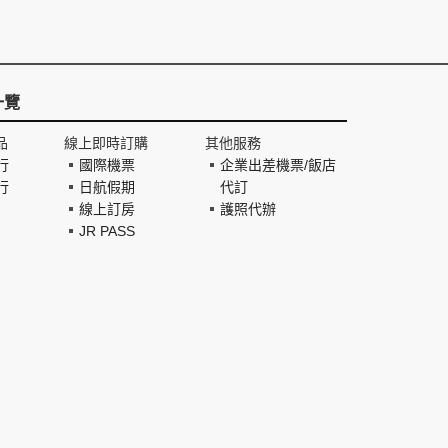
一覽
品
線上即時訂購
其他服務
行
國際機票
企業出差機票/飯店
行
日航假期
代訂
線上訂房
護照代辦
JR PASS