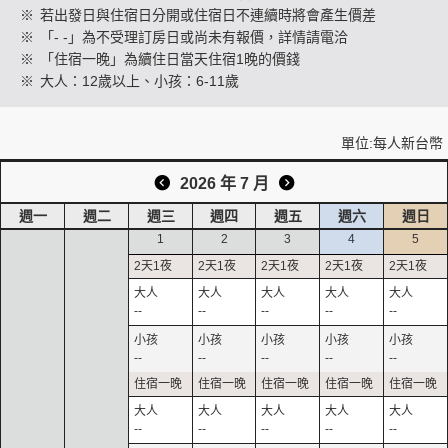
※
若出發日與住宿日分開或住宿日不連續時將會產生價差
※
「- -」為不受理訂房日或尚未有報價，詳情請電洽
※
「住宿一晚」為續住日當天住宿1晚的價錢
創造旅遊
※
大人：12歲以上、小孩：6-11歲
單位:每人新台幣
2026 年 7 月
週一
週二
週三
週四
週五
週六
週日
1
2
3
4
5
--
--
--
--
--
--
--
--
--
--
--
--
--
--
--