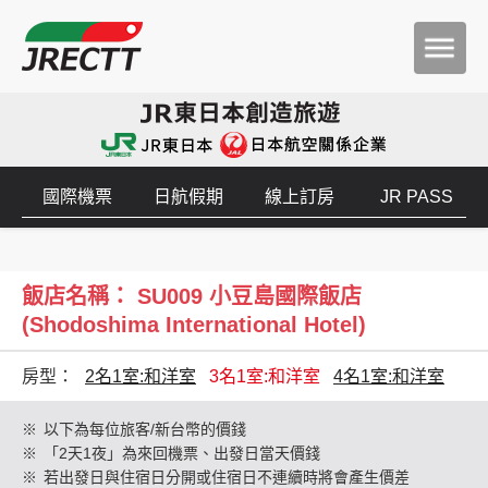
國際機票
日航假期
線上訂房
JR PASS
飯店名稱： SU009 小豆島國際飯店
(Shodoshima International Hotel)
房型：
2名1室:和洋室
3名1室:和洋室
4名1室:和洋室
※
以下為每位旅客/新台幣的價錢
※
「2天1夜」為來回機票、出發日當天價錢
※
若出發日與住宿日分開或住宿日不連續時將會產生價差