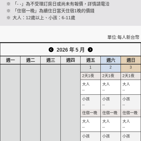
※
「- -」為不受理訂房日或尚未有報價，詳情請電洽
※
「住宿一晚」為續住日當天住宿1晚的價錢
※
大人：12歲以上、小孩：6-11歲
創造旅遊
單位:每人新台幣
2026 年 5 月
週一
週二
週三
週四
週五
週六
週日
1
2
3
--
--
--
--
--
--
--
--
--