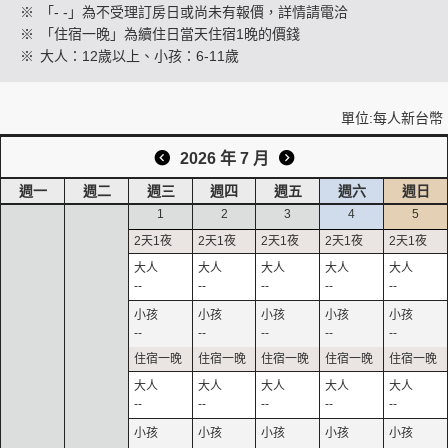
※
「- -」為不受理訂房日或尚未有報價，詳情請電洽
※
「住宿一晚」為續住日當天住宿1晚的價錢
※
大人：12歲以上、小孩：6-11歲
創造旅遊
單位:每人新台幣
2026 年 7 月
週一
週二
週三
週四
週五
週六
週日
1
2
3
4
5
--
--
--
--
--
--
--
--
--
--
--
--
--
--
--