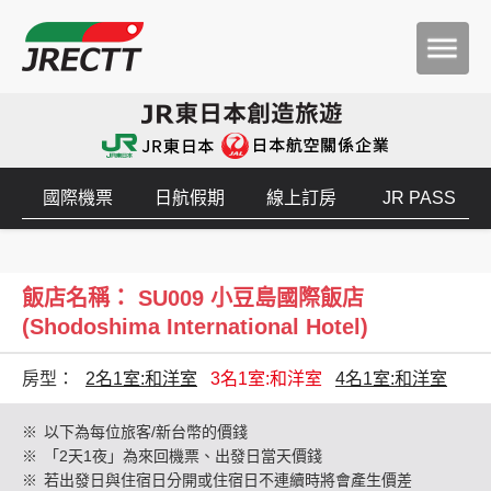
國際機票
日航假期
線上訂房
JR PASS
飯店名稱： SU009 小豆島國際飯店
(Shodoshima International Hotel)
房型：
2名1室:和洋室
3名1室:和洋室
4名1室:和洋室
※
以下為每位旅客/新台幣的價錢
※
「2天1夜」為來回機票、出發日當天價錢
※
若出發日與住宿日分開或住宿日不連續時將會產生價差