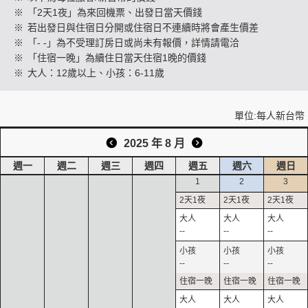
※
「2天1夜」為來回機票、出發日當天價錢
※
若出發日與住宿日分開或住宿日不連續時將會產生價差
※
「- -」為不受理訂房日或尚未有報價，詳情請電洽
創造旅遊
※
「住宿一晚」為續住日當天住宿1晚的價錢
※
大人：12歲以上、小孩：6-11歲
單位:每人新台幣
2025 年 8 月
週一
週二
週三
週四
週五
週六
週日
1
2
3
--
--
--
--
--
--