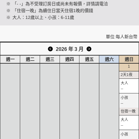
※
「- -」為不受理訂房日或尚未有報價，詳情請電洽
※
「住宿一晚」為續住日當天住宿1晚的價錢
※
大人：12歲以上、小孩：6-11歲
創造旅遊
單位:每人新台幣
2026 年 3 月
週一
週二
週三
週四
週五
週六
週日
1
--
--
--