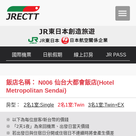
國際機票
日航假期
線上訂房
JR PASS
飯店名稱： N006 仙台大都會飯店(Hotel
Metropolitan Sendai)
房型：
2名1室:Single
2名1室:Twin
3名1室:Twin+EX
※
以下為每位旅客/新台幣的價錢
※
「2天1夜」為來回機票、出發日當天價錢
※
若出發日與住宿日分開或住宿日不連續時將會產生價差