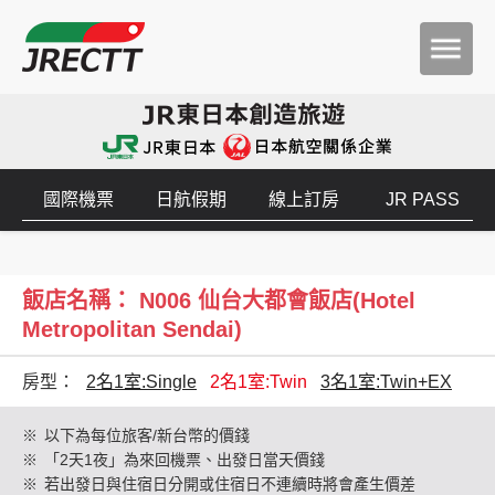
國際機票
日航假期
線上訂房
JR PASS
飯店名稱： N006 仙台大都會飯店(Hotel
Metropolitan Sendai)
房型：
2名1室:Single
2名1室:Twin
3名1室:Twin+EX
※
以下為每位旅客/新台幣的價錢
※
「2天1夜」為來回機票、出發日當天價錢
※
若出發日與住宿日分開或住宿日不連續時將會產生價差