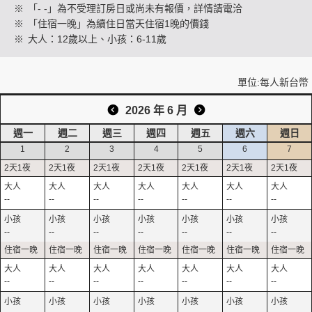
※
「- -」為不受理訂房日或尚未有報價，詳情請電洽
※
「住宿一晚」為續住日當天住宿1晚的價錢
※
大人：12歲以上、小孩：6-11歲
創造旅遊
單位:每人新台幣
2026 年 6 月
週一
週二
週三
週四
週五
週六
週日
1
2
3
4
5
6
7
--
--
--
--
--
--
--
--
--
--
--
--
--
--
--
--
--
--
--
--
--