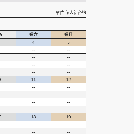
單位:每人新台幣
五
週六
週日
4
5
--
--
--
--
--
--
--
--
0
11
12
--
--
--
--
--
--
--
--
7
18
19
--
--
--
--