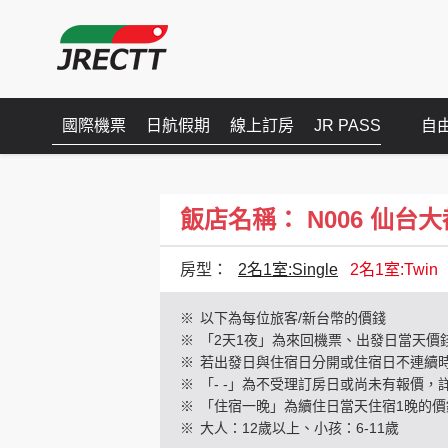
國際機票
日航假期
線上訂房
JR PASS
自
飯店名稱： N006 仙台大都會飯
房型：
2名1室:Single
2名1室:Twin
※
以下為每位旅客/新台幣的價錢
※
「2天1夜」為來回機票、出發日當天價
※
若出發日與住宿日分開或住宿日不連續
※
「- -」為不受理訂房日或尚未有報價，
※
「住宿一晚」為續住日當天住宿1晚的價
※
大人：12歲以上、小孩：6-11歲