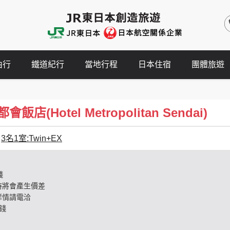
由行
鐵道紀行
當地行程
日本住宿
團體旅遊
店(Hotel Metropolitan Sendai)
3名1室:Twin+EX
錢
時將會產生價差
詳情請電洽
錢