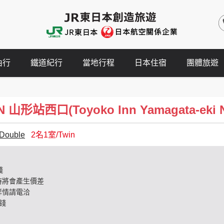
由行
鐵道紀行
當地行程
日本住宿
團體旅遊
形站西口(Toyoko Inn Yamagata-eki Ni
Double
2名1室/Twin
錢
時將會產生價差
詳情請電洽
錢