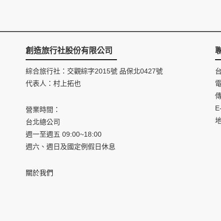
創造旅行社股份有限公司
綜合旅行社：交觀綜字2015號 品保北0427號
代表人：村上拓也
電
傳
E
營業時間：
台北總公司
週一至週五 09:00~18:00
週六、週日及國定例假日休息
關於我們