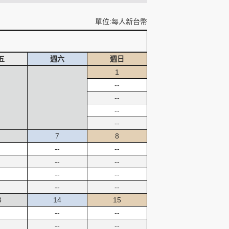
單位:每人新台幣
五
週六
週日
1
--
--
--
--
7
8
--
--
--
--
--
--
--
--
3
14
15
--
--
--
--