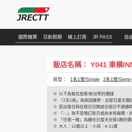
國際機票
日航假期
線上訂房
JR PASS
自
飯店名稱： Y041 東橫INN 山
房型：
1名1室/Single
2名1室/Semi-
※
以下為每位旅客/新台幣的價錢
※
「2天1夜」為來回機票、出發日當天價
※
若出發日與住宿日分開或住宿日不連續
※
「- -」為不受理訂房日或尚未有報價，
※
「住宿一晚」為續住日當天住宿1晚的價
※
大人：12歲以上、小孩：6-11歲