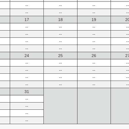
--
--
--
--
--
--
--
--
17
18
19
2
--
--
--
--
--
--
--
--
--
--
--
--
--
--
--
--
24
25
26
2
--
--
--
--
--
--
--
--
--
--
--
--
--
--
--
--
31
--
--
--
--