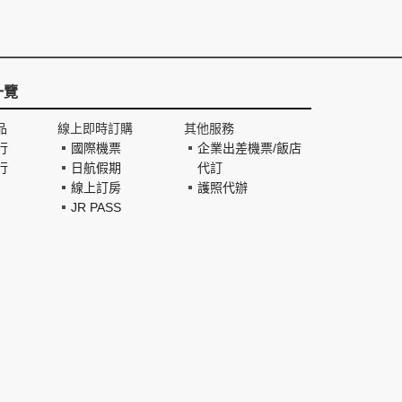
一覽
品
線上即時訂購
其他服務
行
國際機票
企業出差機票/飯店
行
日航假期
代訂
線上訂房
護照代辦
JR PASS