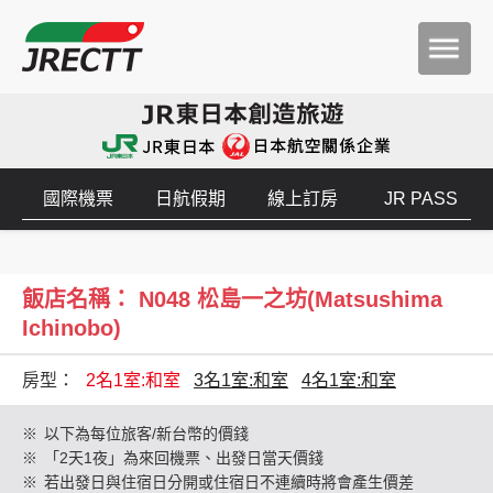
國際機票
日航假期
線上訂房
JR PASS
飯店名稱： N048 松島一之坊(Matsushima
Ichinobo)
房型：
2名1室:和室
3名1室:和室
4名1室:和室
※
以下為每位旅客/新台幣的價錢
※
「2天1夜」為來回機票、出發日當天價錢
※
若出發日與住宿日分開或住宿日不連續時將會產生價差