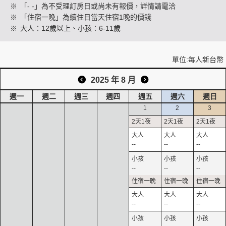
※
「- -」為不受理訂房日或尚未有報價，詳情請電洽
※
「住宿一晚」為續住日當天住宿1晚的價錢
※
大人：12歲以上、小孩：6-11歲
創造旅遊
單位:每人新台幣
2025 年 8 月
週一
週二
週三
週四
週五
週六
週日
1
2
3
--
--
--
--
--
--
--
--
--