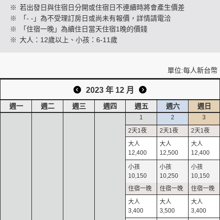
※
若出發日與住宿日分開或住宿日不連續時將會產生價差
※
「- -」為不受理訂房日或尚未有報價，詳情請電洽
※
「住宿一晚」為續住日當天住宿1晚的價錢
創造旅遊
※
大人：12歲以上、小孩：6-11歲
單位:每人新台幣
2023 年 12 月
週一
週二
週三
週四
週五
週六
週日
1
2
3
12,400
12,500
12,400
10,150
10,250
10,150
3,400
3,500
3,400