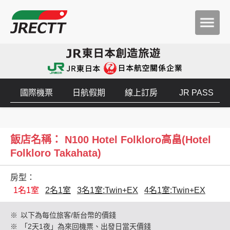
國際機票
日航假期
線上訂房
JR PASS
飯店名稱： N100 Hotel Folkloro高畠(Hotel
Folkloro Takahata)
房型：
1名1室
2名1室
3名1室:Twin+EX
4名1室:Twin+EX
※
以下為每位旅客/新台幣的價錢
※
「2天1夜」為來回機票、出發日當天價錢