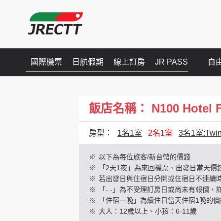
國際機票
日航假期
線上訂房
JR PASS
自
飯店名稱： N100 Hotel Fol
房型：
1名1室
2名1室
3名1室:Twi
※
以下為每位旅客/新台幣的價錢
※
「2天1夜」為來回機票、出發日當天價
※
若出發日與住宿日分開或住宿日不連續
※
「- -」為不受理訂房日或尚未有報價，
※
「住宿一晚」為續住日當天住宿1晚的價
※
大人：12歲以上、小孩：6-11歲