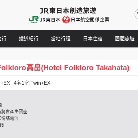
由行
鐵道紀行
當地行程
日本住宿
團體旅遊
kloro高畠(Hotel Folkloro Takahata)
n+EX
4名1室:Twin+EX
錢
時將會產生價差
詳情請電洽
錢