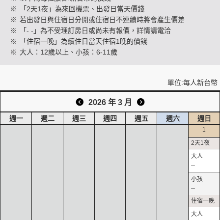
※
「2天1夜」為來回機票、出發日當天價錢
※
若出發日與住宿日分開或住宿日不連續時將會產生價差
※
「- -」為不受理訂房日或尚未有報價，詳情請電洽
創造旅遊
※
「住宿一晚」為續住日當天住宿1晚的價錢
※
大人：12歲以上、小孩：6-11歲
單位:每人新台幣
2026 年 3 月
週一
週二
週三
週四
週五
週六
週日
1
--
--