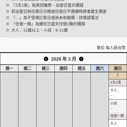
※
「2天1夜」為來回機票、出發日當天價錢
※
若出發日與住宿日分開或住宿日不連續時將會產生價差
※
「- -」為不受理訂房日或尚未有報價，詳情請電洽
創造旅遊
※
「住宿一晚」為續住日當天住宿1晚的價錢
※
大人：12歲以上、小孩：6-11歲
單位:每人新台幣
2026 年 3 月
週一
週二
週三
週四
週五
週六
週日
1
--
--