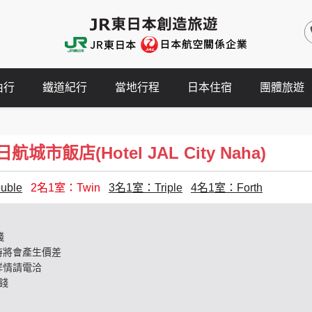
由行
鐵道紀行
當地行程
日本住宿
團體旅遊
城市飯店(Hotel JAL City Naha)
ble
2名1室：Twin
3名1室：Triple
4名1室：Forth
錢
時將會產生價差
詳情請電洽
錢