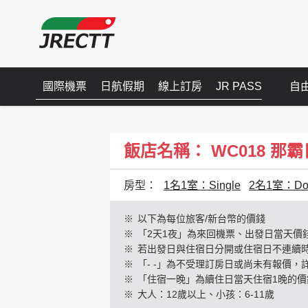
國際機票
日航假期
線上訂房
JR PASS
自
飯店名稱： WC018 那霸日航
房型：
1名1室：Single
2名1室：Dou
※
以下為每位旅客/新台幣的價錢
※
「2天1夜」為來回機票、出發日當天價
※
若出發日與住宿日分開或住宿日不連續
※
「- -」為不受理訂房日或尚未有報價，
※
「住宿一晚」為續住日當天住宿1晚的價
※
大人：12歲以上、小孩：6-11歲