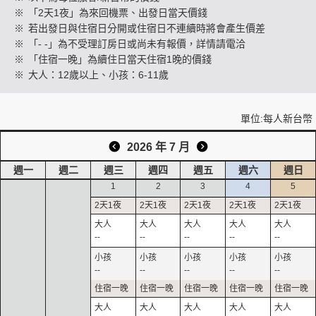
※
「2天1夜」為來回機票、出發日當天價錢
※
若出發日與住宿日分開或住宿日不連續時將會產生價差
※
「- -」為不受理訂房日或尚未有報價，詳情請電洽
創造旅遊
※
「住宿一晚」為續住日當天住宿1晚的價錢
※
大人：12歲以上、小孩：6-11歲
單位:每人新台幣
2026 年 7 月
週一
週二
週三
週四
週五
週六
週日
1
2
3
4
5
--
--
--
--
--
--
--
--
--
--