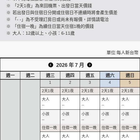
※
「2天1夜」為來回機票、出發日當天價錢
※
若出發日與住宿日分開或住宿日不連續時將會產生價差
※
「- -」為不受理訂房日或尚未有報價，詳情請電洽
創造旅遊
※
「住宿一晚」為續住日當天住宿1晚的價錢
※
大人：12歲以上、小孩：6-11歲
單位:每人新台幣
2026 年 7 月
週一
週二
週三
週四
週五
週六
週日
1
2
3
4
5
--
--
--
--
--
--
--
--
--
--