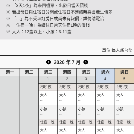
※
「2天1夜」為來回機票、出發日當天價錢
※
若出發日與住宿日分開或住宿日不連續時將會產生價差
※
「- -」為不受理訂房日或尚未有報價，詳情請電洽
創造旅遊
※
「住宿一晚」為續住日當天住宿1晚的價錢
※
大人：12歲以上、小孩：6-11歲
單位:每人新台幣
2026 年 7 月
週一
週二
週三
週四
週五
週六
週日
1
2
3
4
5
--
--
--
--
--
--
--
--
--
--