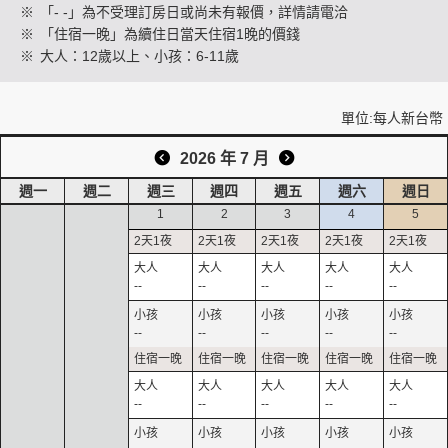
※
「- -」為不受理訂房日或尚未有報價，詳情請電洽
※
「住宿一晚」為續住日當天住宿1晚的價錢
※
大人：12歲以上、小孩：6-11歲
創造旅遊
單位:每人新台幣
2026 年 7 月
週一
週二
週三
週四
週五
週六
週日
1
2
3
4
5
--
--
--
--
--
--
--
--
--
--
--
--
--
--
--