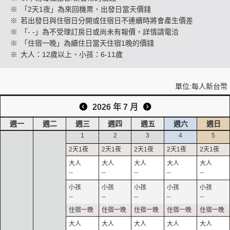
※
「2天1夜」為來回機票、出發日當天價錢
※
若出發日與住宿日分開或住宿日不連續時將會產生價差
※
「- -」為不受理訂房日或尚未有報價，詳情請電洽
創造旅遊
※
「住宿一晚」為續住日當天住宿1晚的價錢
※
大人：12歲以上、小孩：6-11歲
單位:每人新台幣
2026 年 7 月
週一
週二
週三
週四
週五
週六
週日
1
2
3
4
5
--
--
--
--
--
--
--
--
--
--