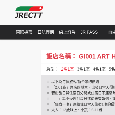
國際機票
日航假期
線上訂房
JR PASS
自
飯店名稱： GI001 ART HOT
房型：
2名1室
3名1室
4名1室
5
※
以下為每位旅客/新台幣的價錢
※
「2天1夜」為來回機票、出發日當天價
※
若出發日與住宿日分開或住宿日不連續
※
「- -」為不受理訂房日或尚未有報價，
※
「住宿一晚」為續住日當天住宿1晚的價
※
大人：12歲以上、小孩：6-11歲