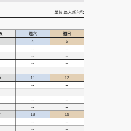
單位:每人新台幣
五
週六
週日
4
5
--
--
--
--
--
--
--
--
0
11
12
--
--
--
--
--
--
--
--
7
18
19
--
--
--
--