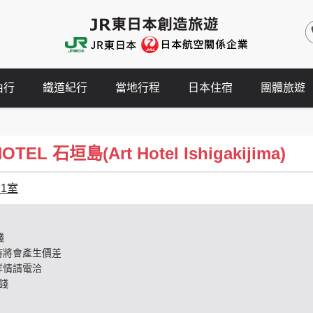
由行
鐵道紀行
當地行程
日本住宿
團體旅遊
EL 石垣島(Art Hotel Ishigakijima)
名1室
錢
時將會產生價差
詳情請電洽
錢