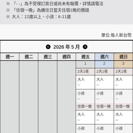
※
「- -」為不受理訂房日或尚未有報價，詳情請電洽
※
「住宿一晚」為續住日當天住宿1晚的價錢
※
大人：12歲以上、小孩：6-11歲
創造旅遊
單位:每人新台幣
2026 年 5 月
週一
週二
週三
週四
週五
週六
週日
1
2
3
--
--
--
--
--
--
--
--
--