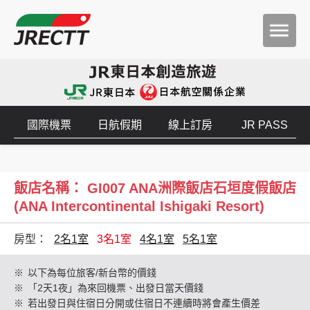
國際機票
日航假期
線上訂房
JR PASS
飯店名稱： GI007 ANA洲際飯店石垣度假飯店
(ANA Intercontinental Ishigaki Resort)
房型：
2名1室
3名1室
4名1室
5名1室
※
以下為每位旅客/新台幣的價錢
※
「2天1夜」為來回機票、出發日當天價錢
※
若出發日與住宿日分開或住宿日不連續時將會產生價差