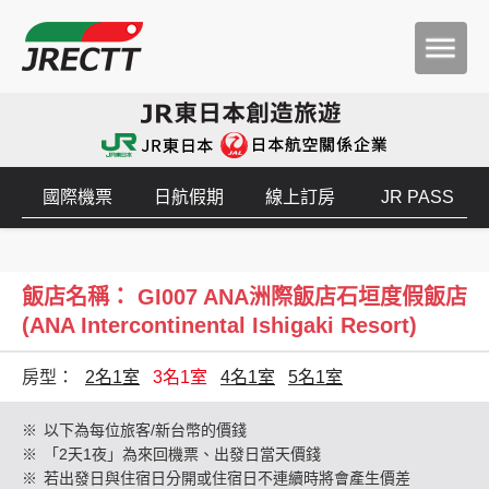
國際機票
日航假期
線上訂房
JR PASS
飯店名稱： GI007 ANA洲際飯店石垣度假飯店
(ANA Intercontinental Ishigaki Resort)
房型：
2名1室
3名1室
4名1室
5名1室
※
以下為每位旅客/新台幣的價錢
※
「2天1夜」為來回機票、出發日當天價錢
※
若出發日與住宿日分開或住宿日不連續時將會產生價差