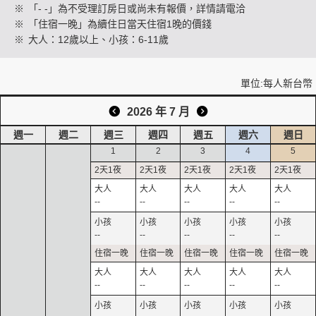
※
「- -」為不受理訂房日或尚未有報價，詳情請電洽
※
「住宿一晚」為續住日當天住宿1晚的價錢
※
大人：12歲以上、小孩：6-11歲
創造旅遊
單位:每人新台幣
2026 年 7 月
週一
週二
週三
週四
週五
週六
週日
1
2
3
4
5
--
--
--
--
--
--
--
--
--
--
--
--
--
--
--