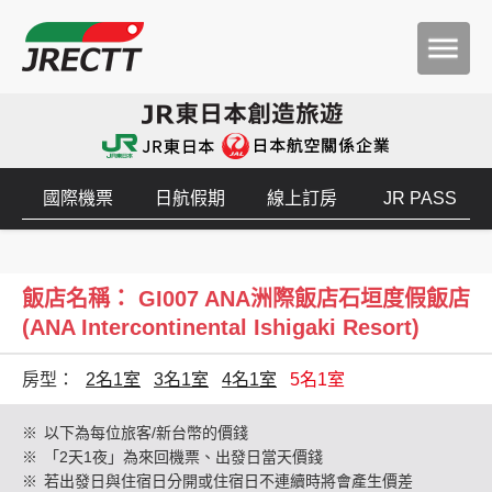
國際機票
日航假期
線上訂房
JR PASS
飯店名稱： GI007 ANA洲際飯店石垣度假飯店
(ANA Intercontinental Ishigaki Resort)
房型：
2名1室
3名1室
4名1室
5名1室
※
以下為每位旅客/新台幣的價錢
※
「2天1夜」為來回機票、出發日當天價錢
※
若出發日與住宿日分開或住宿日不連續時將會產生價差