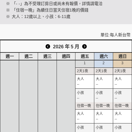
※
「- -」為不受理訂房日或尚未有報價，詳情請電洽
※
「住宿一晚」為續住日當天住宿1晚的價錢
※
大人：12歲以上、小孩：6-11歲
創造旅遊
單位:每人新台幣
2026 年 5 月
週一
週二
週三
週四
週五
週六
週日
1
2
3
--
--
--
--
--
--
--
--
--