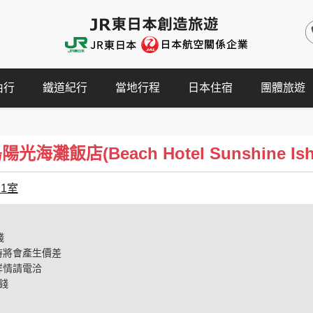
由行
鐵道紀行
當地行程
日本住宿
團體旅遊
海灘飯店(Beach Hotel Sunshine Ishi
名1室
錢
時將會產生價差
詳情請電洽
錢