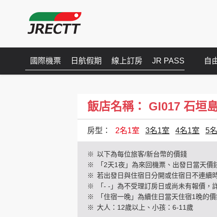
國際機票
日航假期
線上訂房
JR PASS
自
飯店名稱： GI017 石垣島陽光
房型：
2名1室
3名1室
4名1室
5
※
以下為每位旅客/新台幣的價錢
※
「2天1夜」為來回機票、出發日當天價
※
若出發日與住宿日分開或住宿日不連續
※
「- -」為不受理訂房日或尚未有報價，
※
「住宿一晚」為續住日當天住宿1晚的價
※
大人：12歲以上、小孩：6-11歲