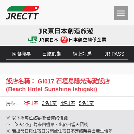
國際機票
日航假期
線上訂房
JR PASS
飯店名稱： GI017 石垣島陽光海灘飯店
(Beach Hotel Sunshine Ishigaki)
房型：
2名1室
3名1室
4名1室
5名1室
※
以下為每位旅客/新台幣的價錢
※
「2天1夜」為來回機票、出發日當天價錢
※
若出發日與住宿日分開或住宿日不連續時將會產生價差