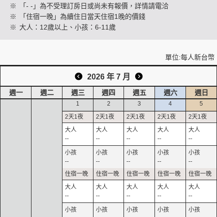
※
「- -」為不受理訂房日或尚未有報價，詳情請電洽
※
「住宿一晚」為續住日當天住宿1晚的價錢
※
大人：12歲以上、小孩：6-11歲
創造旅遊
單位:每人新台幣
2026 年 7 月
週一
週二
週三
週四
週五
週六
週日
1
2
3
4
5
--
--
--
--
--
--
--
--
--
--
--
--
--
--
--