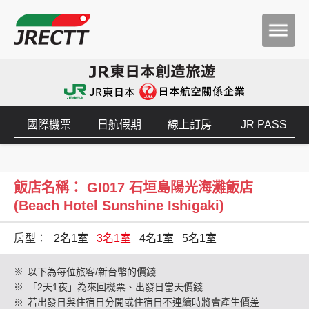
國際機票
日航假期
線上訂房
JR PASS
飯店名稱： GI017 石垣島陽光海灘飯店
(Beach Hotel Sunshine Ishigaki)
房型：
2名1室
3名1室
4名1室
5名1室
※
以下為每位旅客/新台幣的價錢
※
「2天1夜」為來回機票、出發日當天價錢
※
若出發日與住宿日分開或住宿日不連續時將會產生價差