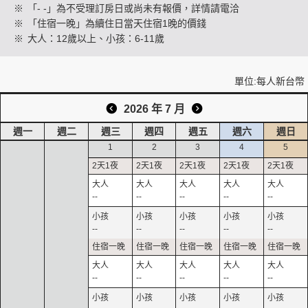
※
「- -」為不受理訂房日或尚未有報價，詳情請電洽
※
「住宿一晚」為續住日當天住宿1晚的價錢
※
大人：12歲以上、小孩：6-11歲
創造旅遊
單位:每人新台幣
2026 年 7 月
週一
週二
週三
週四
週五
週六
週日
1
2
3
4
5
--
--
--
--
--
--
--
--
--
--
--
--
--
--
--