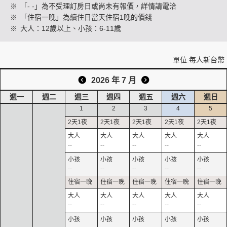
※
「- -」為不受理訂房日或尚未有報價，詳情請電洽
※
「住宿一晚」為續住日當天住宿1晚的價錢
※
大人：12歲以上、小孩：6-11歲
創造旅遊
單位:每人新台幣
2026 年 7 月
週一
週二
週三
週四
週五
週六
週日
1
2
3
4
5
--
--
--
--
--
--
--
--
--
--
--
--
--
--
--