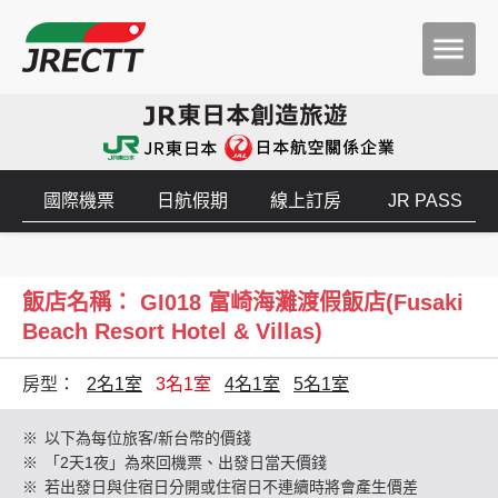
國際機票
日航假期
線上訂房
JR PASS
飯店名稱： GI018 富崎海灘渡假飯店(Fusaki
Beach Resort Hotel & Villas)
房型：
2名1室
3名1室
4名1室
5名1室
※
以下為每位旅客/新台幣的價錢
※
「2天1夜」為來回機票、出發日當天價錢
※
若出發日與住宿日分開或住宿日不連續時將會產生價差