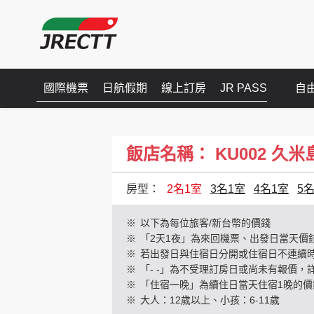
國際機票
日航假期
線上訂房
JR PASS
自
飯店名稱： KU002 久米島 E
房型：
2名1室
3名1室
4名1室
5
※
以下為每位旅客/新台幣的價錢
※
「2天1夜」為來回機票、出發日當天價
※
若出發日與住宿日分開或住宿日不連續
※
「- -」為不受理訂房日或尚未有報價，
※
「住宿一晚」為續住日當天住宿1晚的價
※
大人：12歲以上、小孩：6-11歲