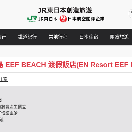
由行
鐵道紀行
當地行程
日本住宿
團體旅遊
EF BEACH 渡假飯店(EN Resort EEF Be
名1室
錢
時將會產生價差
詳情請電洽
錢