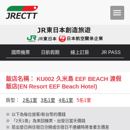
國際機票
日航假期
線上訂房
JR PASS
飯店名稱： KU002 久米島 EEF BEACH 渡假
飯店(EN Resort EEF Beach Hotel)
房型：
2名1室
3名1室
4名1室
5名1室
※
以下為每位旅客/新台幣的價錢
※
「2天1夜」為來回機票、出發日當天價錢
※
若出發日與住宿日分開或住宿日不連續時將會產生價差