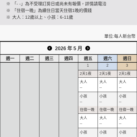
※
「- -」為不受理訂房日或尚未有報價，詳情請電洽
※
「住宿一晚」為續住日當天住宿1晚的價錢
※
大人：12歲以上、小孩：6-11歲
創造旅遊
單位:每人新台幣
2026 年 5 月
週一
週二
週三
週四
週五
週六
週日
1
2
3
--
--
--
--
--
--
--
--
--