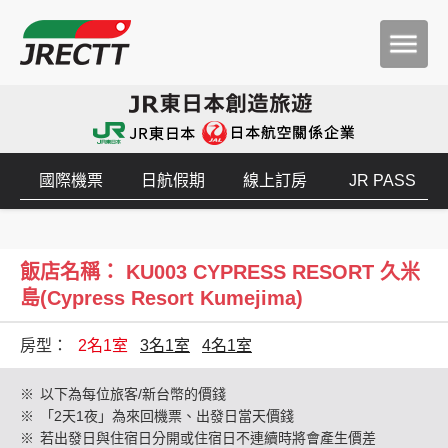
國際機票
日航假期
線上訂房
JR PASS
飯店名稱： KU003 CYPRESS RESORT 久米
島(Cypress Resort Kumejima)
房型：
2名1室
3名1室
4名1室
※
以下為每位旅客/新台幣的價錢
※
「2天1夜」為來回機票、出發日當天價錢
※
若出發日與住宿日分開或住宿日不連續時將會產生價差