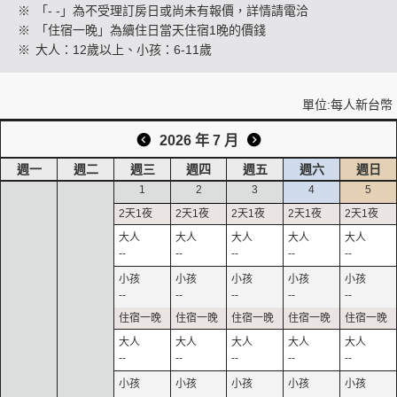
※
「- -」為不受理訂房日或尚未有報價，詳情請電洽
※
「住宿一晚」為續住日當天住宿1晚的價錢
※
大人：12歲以上、小孩：6-11歲
創造旅遊
單位:每人新台幣
2026 年 7 月
週一
週二
週三
週四
週五
週六
週日
1
2
3
4
5
--
--
--
--
--
--
--
--
--
--
--
--
--
--
--