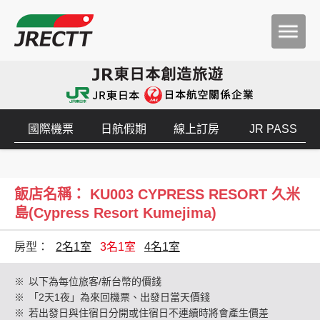
國際機票
日航假期
線上訂房
JR PASS
飯店名稱： KU003 CYPRESS RESORT 久米
島(Cypress Resort Kumejima)
房型：
2名1室
3名1室
4名1室
※
以下為每位旅客/新台幣的價錢
※
「2天1夜」為來回機票、出發日當天價錢
※
若出發日與住宿日分開或住宿日不連續時將會產生價差