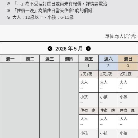
※
「- -」為不受理訂房日或尚未有報價，詳情請電洽
※
「住宿一晚」為續住日當天住宿1晚的價錢
※
大人：12歲以上、小孩：6-11歲
創造旅遊
單位:每人新台幣
2026 年 5 月
週一
週二
週三
週四
週五
週六
週日
1
2
3
--
--
--
--
--
--
--
--
--