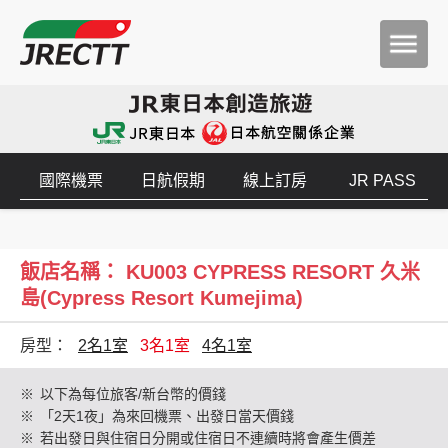
國際機票
日航假期
線上訂房
JR PASS
飯店名稱： KU003 CYPRESS RESORT 久米
島(Cypress Resort Kumejima)
房型：
2名1室
3名1室
4名1室
※
以下為每位旅客/新台幣的價錢
※
「2天1夜」為來回機票、出發日當天價錢
※
若出發日與住宿日分開或住宿日不連續時將會產生價差