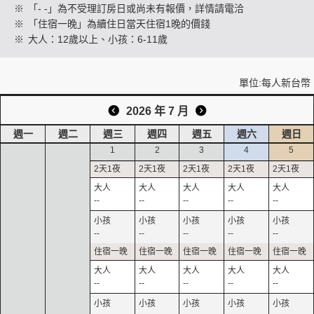
※
「- -」為不受理訂房日或尚未有報價，詳情請電洽
※
「住宿一晚」為續住日當天住宿1晚的價錢
※
大人：12歲以上、小孩：6-11歲
創造旅遊
單位:每人新台幣
2026 年 7 月
週一
週二
週三
週四
週五
週六
週日
1
2
3
4
5
--
--
--
--
--
--
--
--
--
--
--
--
--
--
--