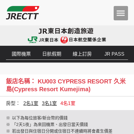
國際機票
日航假期
線上訂房
JR PASS
飯店名稱： KU003 CYPRESS RESORT 久米
島(Cypress Resort Kumejima)
房型：
2名1室
3名1室
4名1室
※
以下為每位旅客/新台幣的價錢
※
「2天1夜」為來回機票、出發日當天價錢
※
若出發日與住宿日分開或住宿日不連續時將會產生價差