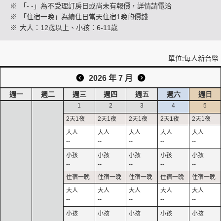
※
「- -」為不受理訂房日或尚未有報價，詳情請電洽
※
「住宿一晚」為續住日當天住宿1晚的價錢
※
大人：12歲以上、小孩：6-11歲
創造旅遊
單位:每人新台幣
2026 年 7 月
週一
週二
週三
週四
週五
週六
週日
1
2
3
4
5
--
--
--
--
--
--
--
--
--
--
--
--
--
--
--